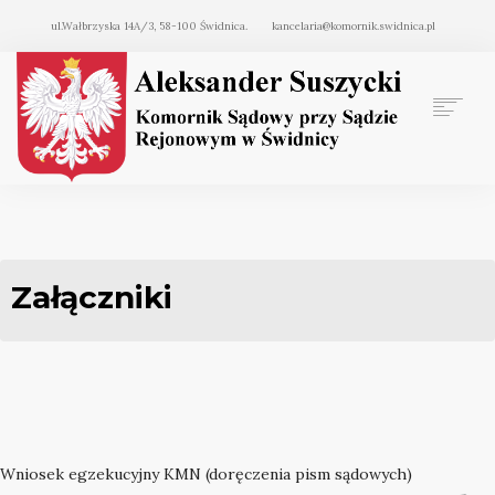
ul.Wałbrzyska 14A/3, 58-100 Świdnica.
kancelaria@komornik.swidnica.pl
STRONA GŁÓWNA
LICYTACJE
KOMUNIKATY
Załączniki
WPŁATY
ZAŁĄCZNIKI
LINKI
KONTAKT
Wniosek egzekucyjny KMN (doręczenia pism sądowych)